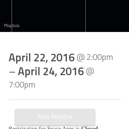
April 22, 2016
@
2:00pm
–
April 24, 2016
@
7:00pm
Join Waitlist
Registration for Space Apps is
Closed