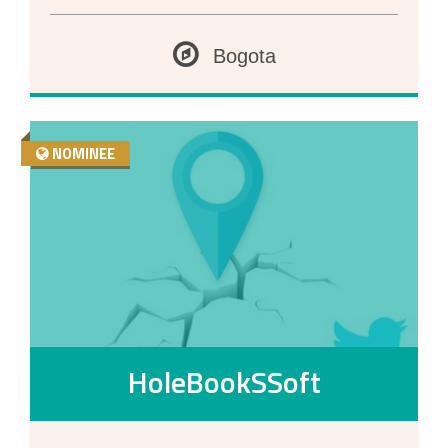
Bogota
NOMINEE
HoleBookSSoft